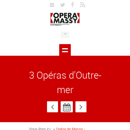
3 Opéras d'Outre-
mer
Vous êtes ici : >
Opéra de Massy -