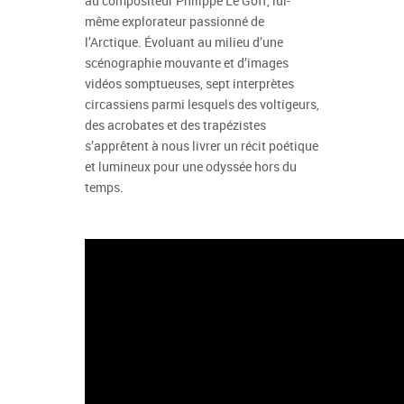
au compositeur Philippe Le Goff, lui-
même explorateur passionné de
l’Arctique. Évoluant au milieu d’une
scénographie mouvante et d’images
vidéos somptueuses, sept interprètes
circassiens parmi lesquels des voltigeurs,
des acrobates et des trapézistes
s’apprêtent à nous livrer un récit poétique
et lumineux pour une odyssée hors du
temps.