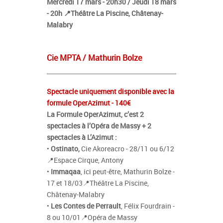
Mercredi 17 mars - 20h30 / Jeudi 18 mars
- 20h 📍Théâtre La Piscine, Châtenay-
Malabry
Cie MPTA / Mathurin Bolze
Spectacle uniquement disponible avec la
formule OperAzimut - 140€
La Formule OperAzimut, c’est 2
spectacles à l’Opéra de Massy + 2
spectacles à L’Azimut :
•
Ostinato,
Cie Akoreacro - 28/11 ou 6/12
📍Espace Cirque, Antony
•
Immaqaa
, ici peut-être, Mathurin Bolze -
17 et 18/03📍Théâtre La Piscine,
Châtenay-Malabry
•
Les Contes de Perrault
, Félix Fourdrain -
8 ou 10/01📍Opéra de Massy