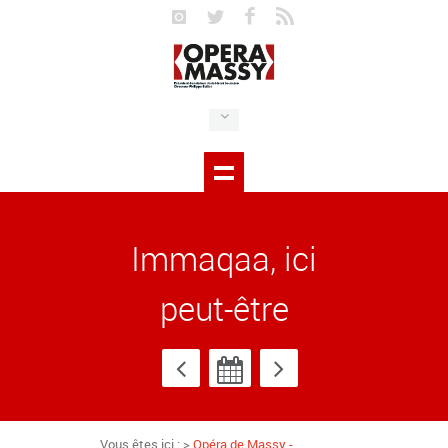
Immaqaa, ici
peut-être
Vous êtes ici : >
Opéra de Massy -