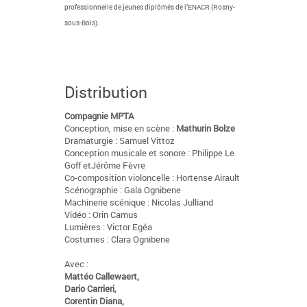
professionnelle de jeunes diplômés de l’ENACR (Rosny-
sous-Bois).
Distribution
Compagnie MPTA
Conception, mise en scène :
Mathurin Bolze
Dramaturgie : Samuel Vittoz
Conception musicale et sonore : Philippe Le
Goff etJérôme Fèvre
Co-composition violoncelle : Hortense Airault
Scénographie : Gala Ognibene
Machinerie scénique : Nicolas Julliand
Vidéo : Orin Camus
Lumières : Victor Egéa
Costumes : Clara Ognibene
Avec :
Mattéo Callewaert,
Dario Carrieri,
Corentin Diana,