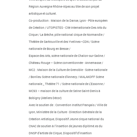
Région Auvergne Rhône-Alpes au titre de son projet
artistique et culturel.
Co-production : Maison de la Danse, Lyon - Pôle européen
de Création / UTOPISTES - Cité Internationale Des Arts du
Cirque / La Brèche, pôle national cirque de Normandie /
Théâtre de Sartrouville et des Yvelines–CDN / Scène
nationale de Bourg en Bresse /
Espace des Arts, scène nationale de Chalon-sur-Saône /
Château Rouge – Scène conventionnée - Annemasse /
MC2 : Maison de la Culture de Grenoble - Scène nationale
/ Bonlieu Scène nationale d’Annecy / MALAKOFF Scène
nationale _ Théâtre 71 / Scène nationale de L’Essonne /
MC93 – maison de la culture de Seine-Saint-Denis à
Bobigny (Ateliers Décor)
Avec le soutien de : Convention Institut Français / Ville de
Lyon, Ministère de la Culture - Direction Générale de la
Création Artistique, Dispositif Jeune cirque national du
CNAC de soutien à l’insertion de jeunes diplômé.es du
DNSP d’artiste de Cirque, Dispositif d’insertion