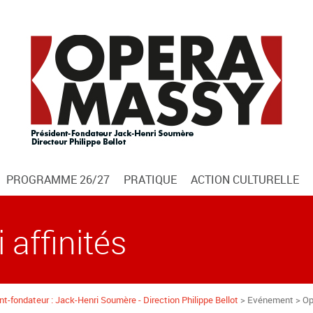
PROGRAMME 26/27
PRATIQUE
ACTION CULTURELLE
 affinités
t-fondateur : Jack-Henri Soumère - Direction Philippe Bellot
> Evénement > Opér