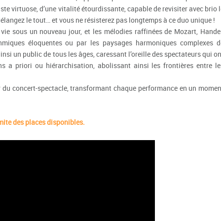
te virtuose, d’une vitalité étourdissante, capable de revisiter avec brio 
Mélangez le tout… et vous ne résisterez pas longtemps à ce duo unique !
 vie sous un nouveau jour, et les mélodies raffinées de Mozart, Handel
ythmiques éloquentes ou par les paysages harmoniques complexes d
nsi un public de tous les âges, caressant l’oreille des spectateurs qui on
s a priori ou hiérarchisation, abolissant ainsi les frontières entre le
œur du concert-spectacle, transformant chaque performance en un momen
imite des places disponibles.