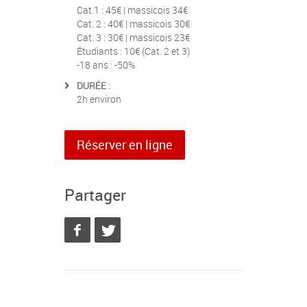
Cat.1 : 45€ | massicois 34€
Cat. 2 : 40€ | massicois 30€
Cat. 3 : 30€ | massicois 23€
Étudiants : 10€ (Cat. 2 et 3)
-18 ans : -50%
DURÉE :
2h environ
Réserver en ligne
Partager