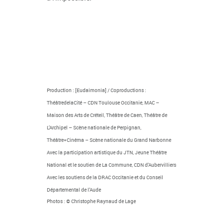
Production : [Eudaimonia] / Coproductions :
ThéâtredelaCité – CDN Toulouse Occitanie, MAC –
Maison des Arts de Créteil, Théâtre de Caen, Théâtre de
L’Archipel – Scène nationale de Perpignan,
Théâtre+Cinéma – Scène nationale du Grand Narbonne
Avec la participation artistique du JTN, Jeune Théâtre
National et le soutien de La Commune, CDN d’Aubervilliers
Avec les soutiens de la DRAC Occitanie et du Conseil
Départemental de l’Aude
Photos : © Christophe Raynaud de Lage