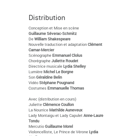
Distribution
Conception et Mise en scène
Guillaume Séverac-Schmitz
De
William Shakespeare
Nouvelle traduction et adaptation
Clément
Camar-Mercier
Scénographe
Emmanuel Clolus
Chorégraphe
Juliette Roudet
Directrice musicale
Lydia Shelley
Lumière
Michel Le Borgne
Son
Géraldine Belin
Vidéo
Stéphane Pougnand
Costumes
Emmanuelle Thomas
Avec (distribution en cours)
Juliette
Clémence Coullon
La Nourrice
Mathilde Auneveux
Lady Montaigu et Lady Capulet
Anne-Laure
Tondu
Mercutio
Guillaume Morel
Violoncelliste, Le Prince de Vérone
Lydia