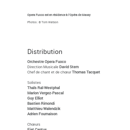
Opera Fuoco est en résidence à l'Opéra de Massy
Photos : © Tom Watson
Distribution
Orchestre Opera Fuoco
Direction Musicale
David Stern
Chef de chant et de chœur
Thomas Tacquet
Solistes
Thaïs Raï-Westphal
Marion Vergez-Pascal
Guy Elliot
Bastien Rimondi
Matthieu Walendzik
Adrien Fournaison
Chœurs
Fiat Cantus