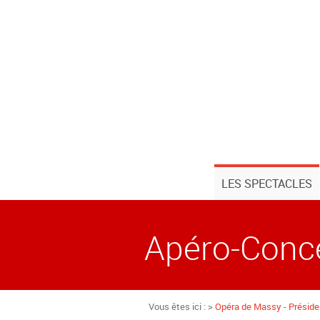
LES SPECTACLES
Apéro-Conc
Vous êtes ici : >
Opéra de Massy - Présiden