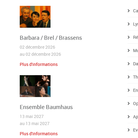
Ca
Ly
Barbara / Brel / Brassens
Ré
02 décembre 2026
Mu
au 02 décembre 2026
Da
Plus d'informations
Th
En
Op
Ensemble Baumhaus
13 mai 2027
Ap
au 13 mai 2027
Ev
Plus d'informations