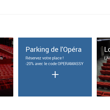
Parking de l'Opéra
L
es
Réservez votre place !
L'A
-20% avec le code OPERAMASSY
+