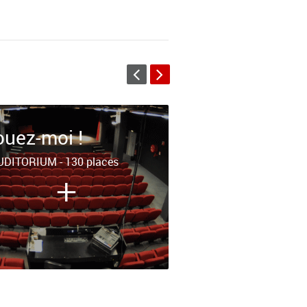
ouez-moi !
Louez-moi !
UDITORIUM - 130 places
LES STUDIOS - 200 
+
+