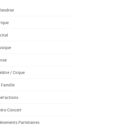
lendrier
rique
cital
sique
nse
éâtre / Cirque
 Famille
ér'actions
éro-Concert
énements Partenaires