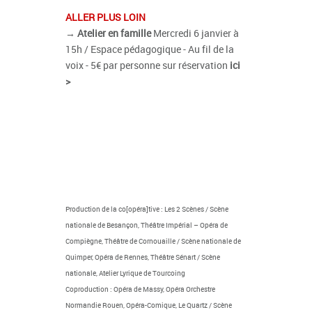
ALLER PLUS LOIN
→
Atelier en famille
Mercredi 6 janvier à
15h / Espace pédagogique - Au fil de la
voix - 5€ par personne sur réservation
ici
>
Production de la co[opéra]tive : Les 2 Scènes / Scène
nationale de Besançon, Théâtre Impérial – Opéra de
Compiègne, Théâtre de Cornouaille / Scène nationale de
Quimper, Opéra de Rennes, Théâtre Sénart / Scène
nationale, Atelier Lyrique de Tourcoing
Coproduction :
Opéra de Massy,
Opéra Orchestre
Normandie Rouen, Opéra-Comique, Le Quartz / Scène