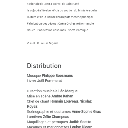
nationale de Brest, Festival de Saint-Céré
la co[opéra]tive bénéficie du soutien du Ministère de la
Culture, et de la Caisse des Dépôts,mécène principal.
Fabrication des décors : Opéra Orchestre Normandie
Rouen - Fabrication costumes : Opéra-Comique
Visuel : © Louise Digard
Distribution
Musique
Philippe Boesmans
Livret
Joël Pommerat
Direction musicale
Léo Margue
Mise en scène
Ambre Kahan
Chef de chant
Romain Louveau, Nicolaz
Royez
Scénographie et costumes
Anne-Sophie Grac
Lumières
Zélie Champeau
Maquillages et perruques
Judith Scotto
Masques et marionnettes
Louise Digard